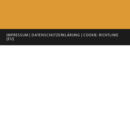
IMPRESSUM
|
DATENSCHUTZERKLÄRUNG
|
COOKIE-RICHTLINIE
(EU)