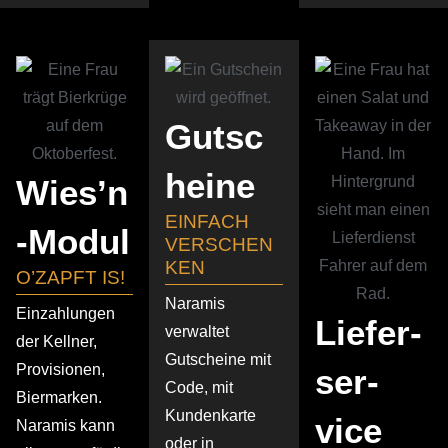
Gutsc
heine
Wies’n
EINFACH
‑Modul
VERSCHEN
KEN
O’ZAPFT IS!
Naramis
Einzah­lungen
Liefer­
verwaltet
der Kellner,
Gutscheine mit
Provi­sionen,
ser­
Code, mit
Biermarken.
Kunden­karte
vice
Naramis kann
oder in