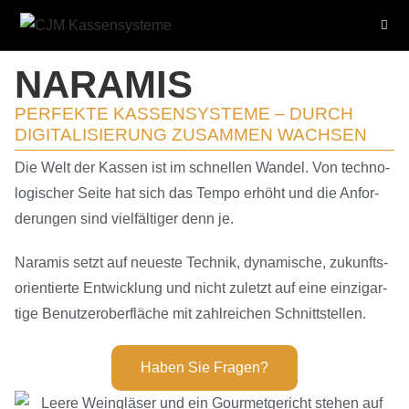
NARAMIS
PERFEKTE KASSEN­SYSTEME – DURCH
DIGITA­LI­SIE­RUNG ZUSAMMEN WACHSEN
Die Welt der Kassen ist im schnellen Wandel. Von techno­
lo­gi­scher Seite hat sich das Tempo erhöht und die Anfor­
de­rungen sind vielfäl­tiger denn je.
Naramis setzt auf neueste Technik, dynami­sche, zukunfts­
ori­en­tierte Entwick­lung und nicht zuletzt auf eine einzig­ar­
tige Benut­zer­ober­fläche mit zahlrei­chen Schnittstellen.
Haben Sie Fragen?