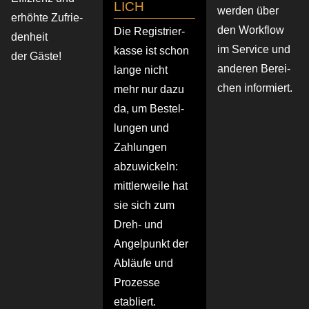
LICH
werden über
erhöhte Zufrie­
den Workflow
Die Regis­trier­
den­heit
im Service und
kasse ist schon
der Gäste!
anderen Berei­
lange nicht
chen informiert.
mehr nur dazu
da, um Bestel­
lungen und
Zahlungen
abzuwi­ckeln:
mittler­weile hat
sie sich zum
Dreh- und
Angel­punkt der
Abläufe und
Prozesse
etabliert.