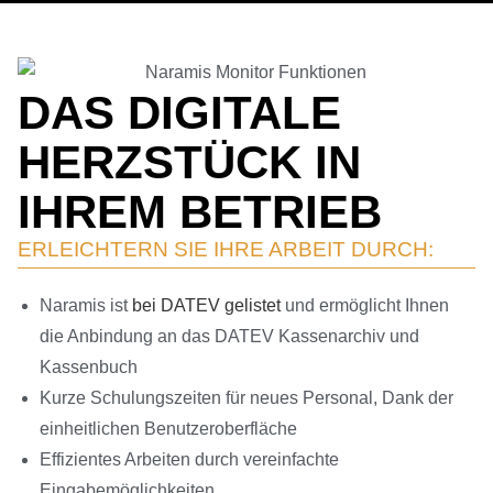
DAS DIGITALE
HERZSTÜCK IN
IHREM BETRIEB
ERLEICH­TERN SIE IHRE ARBEIT DURCH:
Naramis ist
bei DATEV gelistet
und ermög­licht Ihnen
die Anbin­dung an das DATEV Kassen­ar­chiv und
Kassenbuch
Kurze Schulungs­zeiten für neues Personal, Dank der
einheit­li­chen Benutzeroberfläche
Effizi­entes Arbeiten durch verein­fachte
Eingabemöglichkeiten