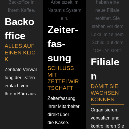
Backo
Zeiter­
f­fice
fas­
ALLES AUF
EINEN KLIC
sung
K
Filiale
SCHLUSS
Zentrale Verwal­
n
MIT
tung der Daten
ZETTELWIR
einfach von
DAMIT SIE
TSCHAFT
WACHSEN
Ihrem Büro aus.
Zeiter­fas­sung
KÖNNEN
Ihrer Mitar­beiter
Organi­sieren,
direkt über
verwalten und
die Kasse.
kontrol­lieren Sie