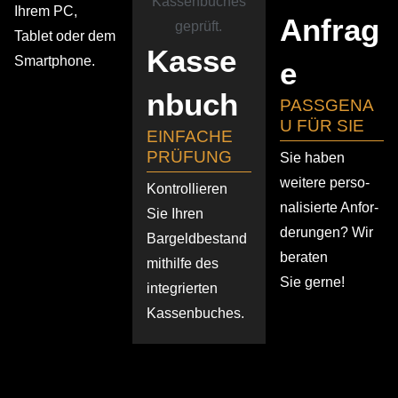
Ihrem PC,
Anfrag
Tablet oder dem
Kasse
Smartphone.
e
n­buch
PASSGENA
U FÜR SIE
EINFACHE
PRÜFUNG
Sie haben
weitere perso­
Kontrol­lieren
na­li­sierte Anfor­
Sie Ihren
de­rungen? Wir
Bargeld­be­stand
beraten
mithilfe des
Sie gerne!
integrierten
Kassenbuches.