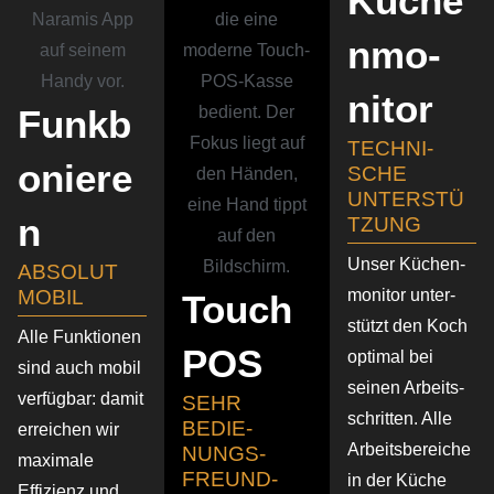
Küche
n­mo­
nitor
Funkb
TECHNI­
oniere
SCHE
UNTERSTÜ
n
TZUNG
Unser Küchen­
ABSOLUT
MOBIL
mo­nitor unter­
Touch
stützt den Koch
Alle Funktionen
POS
optimal bei
sind auch mobil
seinen Arbeits­
verfügbar: damit
SEHR
schritten. Alle
BEDIE­
errei­chen wir
Arbeits­be­reiche
NUNGS­
maximale
FREUND­
in der Küche
Effizienz und