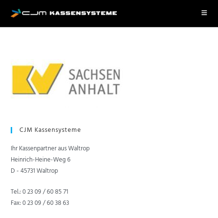
CJM Kassen­systeme
Ihr Kassenpartner aus Waltrop
Heinrich-Heine-Weg 6
D - 45731 Waltrop
Tel.: 0 23 09 / 60 85 71
Fax: 0 23 09 / 60 38 63